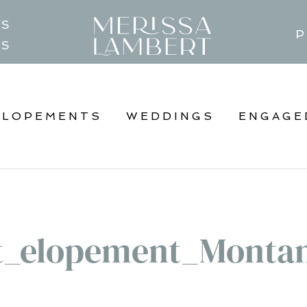
TS
P
GS
ELOPEMENTS
WEDDINGS
ENGAGE
t_elopement_Monta