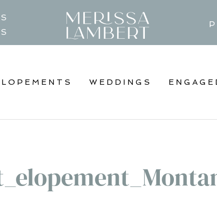
TS
P
GS
ELOPEMENTS
WEDDINGS
ENGAGE
t_elopement_Monta