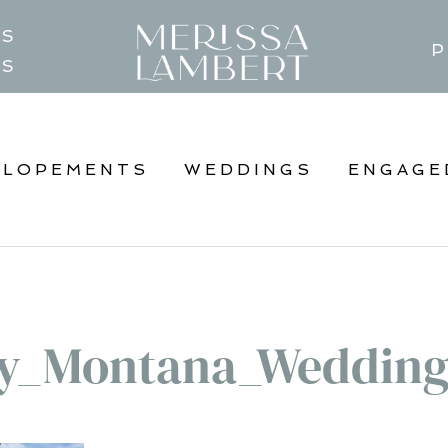
TS
P
GS
ELOPEMENTS
WEDDINGS
ENGAGE
ky_Montana_Wedding