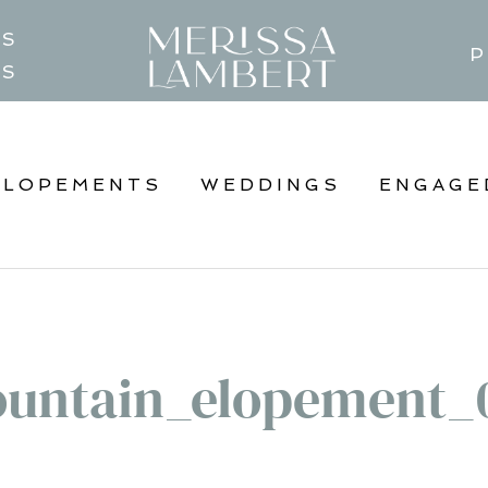
TS
P
GS
ELOPEMENTS
WEDDINGS
ENGAGE
untain_elopement_