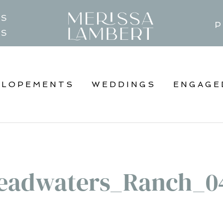
TS
P
GS
ELOPEMENTS
WEDDINGS
ENGAGE
eadwaters_Ranch_0