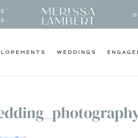
TS
P
GS
ELOPEMENTS
WEDDINGS
ENGAGE
edding_photography