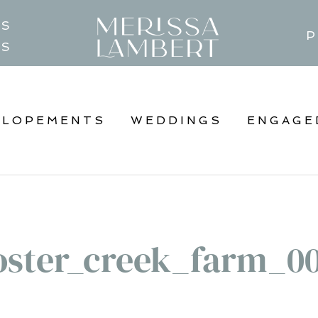
TS
P
GS
ELOPEMENTS
WEDDINGS
ENGAGE
oster_creek_farm_0