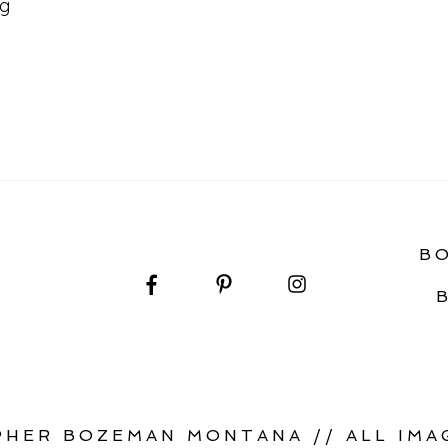
E WEDDINGS + MICRO WEDDINGS
B
HER BOZEMAN MONTANA // ALL IMAG