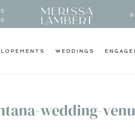
TS
P
GS
ELOPEMENTS
WEDDINGS
ENGAGE
tana-wedding-venu