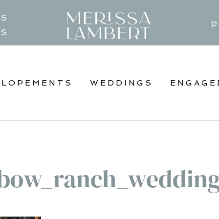
TS
P
GS
ELOPEMENTS
WEDDINGS
ENGAGE
bow_ranch_weddin