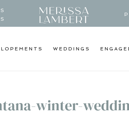
TS
P
GS
ELOPEMENTS
WEDDINGS
ENGAGE
tana-winter-weddin