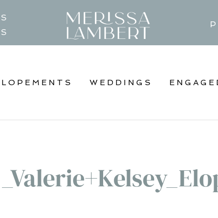
TS
P
GS
ELOPEMENTS
WEDDINGS
ENGAGE
_Valerie+Kelsey_Elo