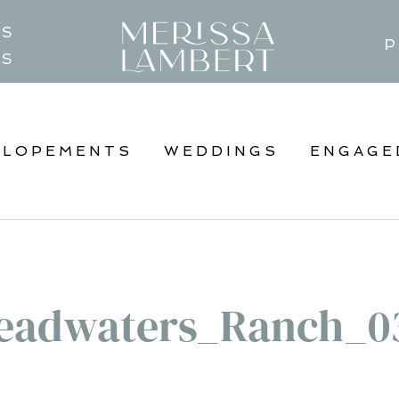
TS
P
GS
ELOPEMENTS
WEDDINGS
ENGAGE
eadwaters_Ranch_0