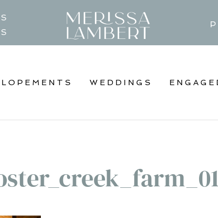
TS
P
GS
ELOPEMENTS
WEDDINGS
ENGAGE
oster_creek_farm_0